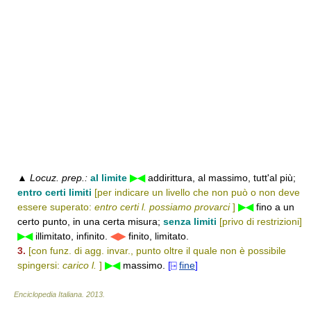
▲
Locuz. prep.:
al limite
▶◀
addirittura, al massimo, tutt'al più;
entro certi limiti
[per indicare un livello che non può o non deve
essere superato:
entro certi l. possiamo provarci
]
▶◀
fino a un
certo punto, in una certa misura;
senza limiti
[privo di restrizioni]
▶◀
illimitato, infinito.
◀▶
finito, limitato.
3.
[con funz. di agg. invar., punto oltre il quale non è possibile
spingersi:
carico l.
]
▶◀
massimo.
[⍈
fine
]
Enciclopedia Italiana
.
2013
.