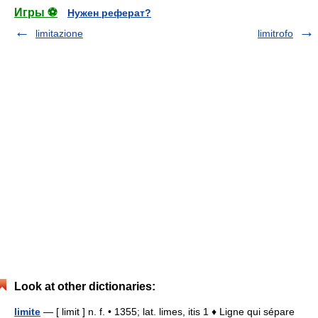
Игры ⚽
Нужен реферат?
limitazione
limitrofo
Look at other dictionaries:
limite
— [ limit ] n. f. • 1355; lat. limes, itis 1 ♦ Ligne qui sépare