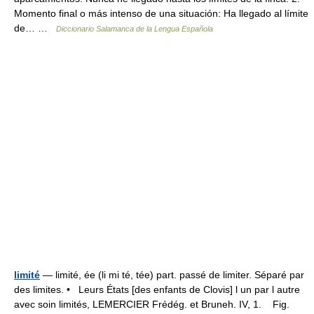
Momento final o más intenso de una situación: Ha llegado al límite
de… …
Diccionario Salamanca de la Lengua Española
limité
— limité, ée (li mi té, tée) part. passé de limiter. Séparé par
des limites. • Leurs États [des enfants de Clovis] l un par l autre
avec soin limités, LEMERCIER Frédég. et Bruneh. IV, 1. Fig.