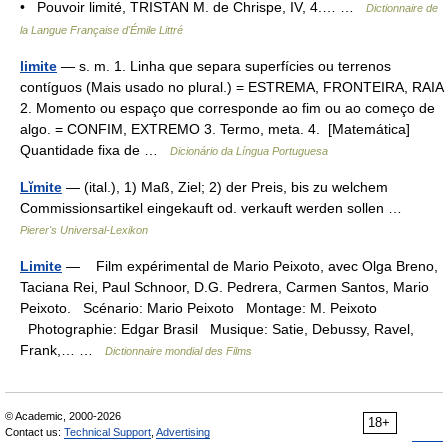
• Pouvoir limité, TRISTAN M. de Chrispe, IV, 4.… …
Dictionnaire de
la Langue Française d'Émile Littré
limite
— s. m. 1. Linha que separa superfícies ou terrenos
contíguos (Mais usado no plural.) = ESTREMA, FRONTEIRA, RAIA
2. Momento ou espaço que corresponde ao fim ou ao começo de
algo. = CONFIM, EXTREMO 3. Termo, meta. 4. [Matemática]
Quantidade fixa de …
Dicionário da Língua Portuguesa
Lĭmite
— (ital.), 1) Maß, Ziel; 2) der Preis, bis zu welchem
Commissionsartikel eingekauft od. verkauft werden sollen …
Pierer's Universal-Lexikon
Limite
— Film expérimental de Mario Peixoto, avec Olga Breno,
Taciana Rei, Paul Schnoor, D.G. Pedrera, Carmen Santos, Mario
Peixoto. Scénario: Mario Peixoto Montage: M. Peixoto
Photographie: Edgar Brasil Musique: Satie, Debussy, Ravel,
Frank,… …
Dictionnaire mondial des Films
© Academic, 2000-2026
18+
Contact us:
Technical Support
,
Advertising