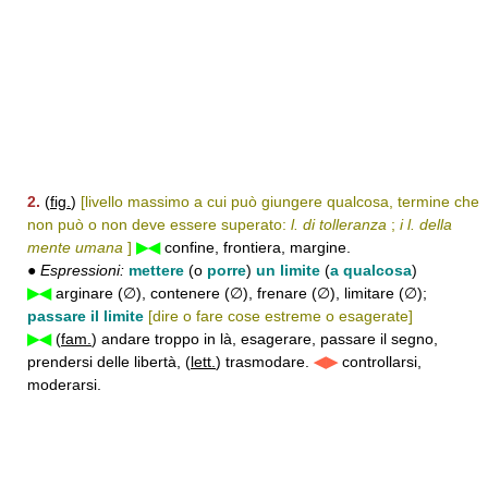
2.
(
fig.
)
[livello massimo a cui può giungere qualcosa, termine che
non può o non deve essere superato:
l. di tolleranza
;
i l. della
mente umana
]
▶◀
confine, frontiera, margine.
●
Espressioni:
mettere
(o
porre
)
un limite
(
a qualcosa
)
▶◀
arginare (∅), contenere (∅), frenare (∅), limitare (∅);
passare il limite
[dire o fare cose estreme o esagerate]
▶◀
(
fam.
) andare troppo in là, esagerare, passare il segno,
prendersi delle libertà, (
lett.
) trasmodare.
◀▶
controllarsi,
moderarsi.