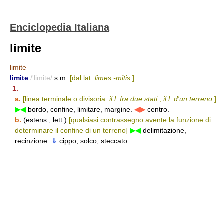
Enciclopedia Italiana
limite
limite
limite
/'limite/
s.m.
[dal lat.
limes -mĭtis
]
.
1.
a.
[linea terminale o divisoria:
il l. fra due stati
;
il l. d'un terreno
]
▶◀
bordo, confine, limitare, margine.
◀▶
centro.
b.
(
estens.
,
lett.
)
[qualsiasi contrassegno avente la funzione di
determinare il confine di un terreno]
▶◀
delimitazione,
recinzione.
⇓
cippo, solco, steccato.