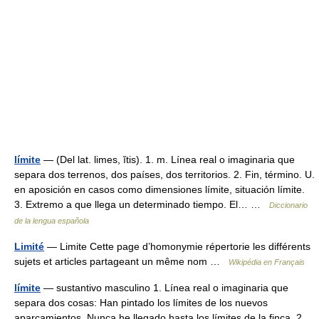
límite
— (Del lat. limes, ĭtis). 1. m. Línea real o imaginaria que
separa dos terrenos, dos países, dos territorios. 2. Fin, término. U.
en aposición en casos como dimensiones límite, situación límite.
3. Extremo a que llega un determinado tiempo. El… …
Diccionario
de la lengua española
Limité
— Limite Cette page d’homonymie répertorie les différents
sujets et articles partageant un même nom …
Wikipédia en Français
límite
— sustantivo masculino 1. Línea real o imaginaria que
separa dos cosas: Han pintado los límites de los nuevos
aparcamientos. Nunca he llegado hasta los límites de la finca. 2.