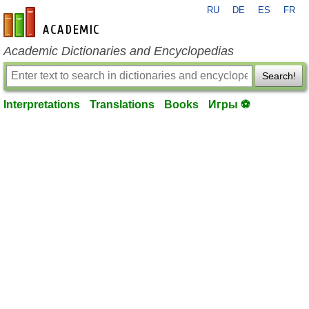
RU
DE
ES
FR
en-academic.com
Academic Dictionaries and Encyclopedias
Search!
Interpretations
Translations
Books
Игры ⚽